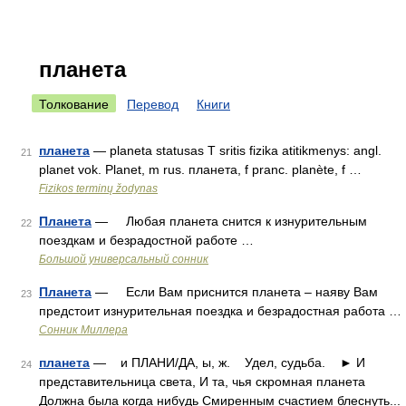
планета
Толкование
Перевод
Книги
планета
— planeta statusas T sritis fizika atitikmenys: angl.
21
planet vok. Planet, m rus. планета, f pranc. planète, f …
Fizikos terminų žodynas
Планета
— Любая планета снится к изнурительным
22
поездкам и безрадостной работе …
Большой универсальный сонник
Планета
— Если Вам приснится планета – наяву Вам
23
предстоит изнурительная поездка и безрадостная работа …
Сонник Миллера
планета
— и ПЛАНИ/ДА, ы, ж. Удел, судьба. ► И
24
представительница света, И та, чья скромная планета
Должна была когда нибудь Смиренным счастием блеснуть...