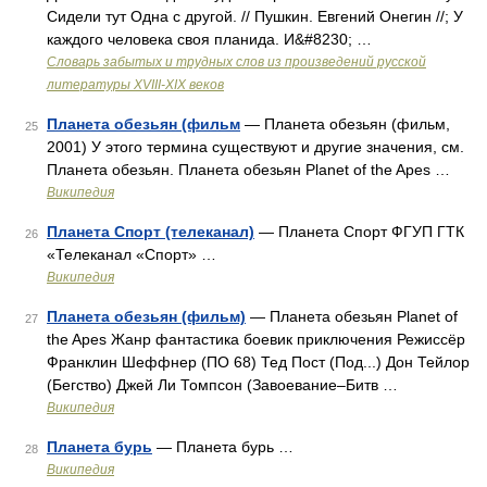
Сидели тут Одна с другой. // Пушкин. Евгений Онегин //; У
каждого человека своя планида. И&#8230; …
Словарь забытых и трудных слов из произведений русской
литературы ХVIII-ХIХ веков
Планета обезьян (фильм
— Планета обезьян (фильм,
25
2001) У этого термина существуют и другие значения, см.
Планета обезьян. Планета обезьян Planet of the Apes …
Википедия
Планета Спорт (телеканал)
— Планета Спорт ФГУП ГТК
26
«Телеканал «Спорт» …
Википедия
Планета обезьян (фильм)
— Планета обезьян Planet of
27
the Apes Жанр фантастика боевик приключения Режиссёр
Франклин Шеффнер (ПО 68) Тед Пост (Под...) Дон Тейлор
(Бегство) Джей Ли Томпсон (Завоевание–Битв …
Википедия
Планета бурь
— Планета бурь …
28
Википедия