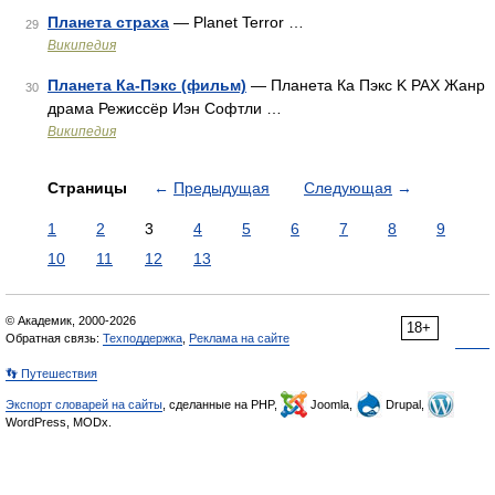
Планета страха
— Planet Terror …
29
Википедия
Планета Ка-Пэкс (фильм)
— Планета Ка Пэкс K PAX Жанр
30
драма Режиссёр Иэн Софтли …
Википедия
Страницы
←
Предыдущая
Следующая
→
1
2
3
4
5
6
7
8
9
10
11
12
13
© Академик, 2000-2026
18+
Обратная связь:
Техподдержка
,
Реклама на сайте
👣 Путешествия
Экспорт словарей на сайты
, сделанные на PHP,
Joomla,
Drupal,
WordPress, MODx.